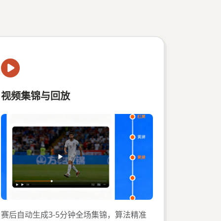
视频集锦与回放
赛后自动生成3-5分钟全场集锦，算法精准