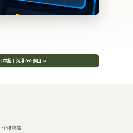
|
中超 | 海港 0:0 泰山
'
34'
一个模块都