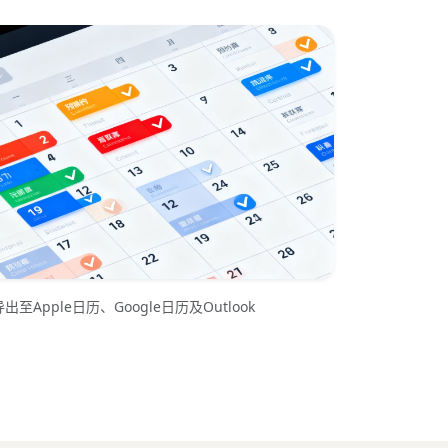
出至Apple日历、Google日历及Outlook