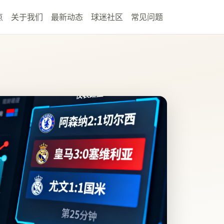
点
关于我们
最新动态
球迷社区
常见问题