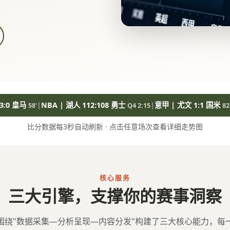
3:0 皇马
|
NBA | 湖人 112:108 勇士
|
意甲 | 尤文 1:1 国米
58'
Q4 2:15
82
比分数据每3秒自动刷新 · 点击任意场次查看详细走势图
核心服务
三大引擎，支撑你的赛事洞察
围绕"数据采集—分析呈现—内容分发"构建了三大核心能力，每