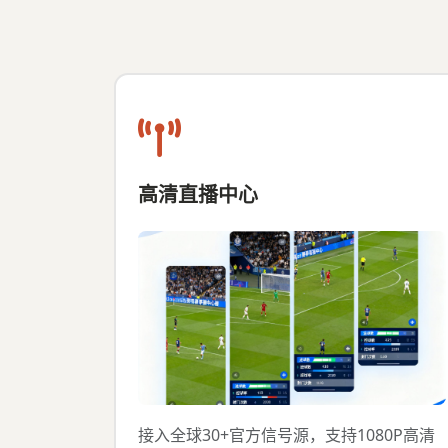
高清直播中心
接入全球30+官方信号源，支持1080P高清