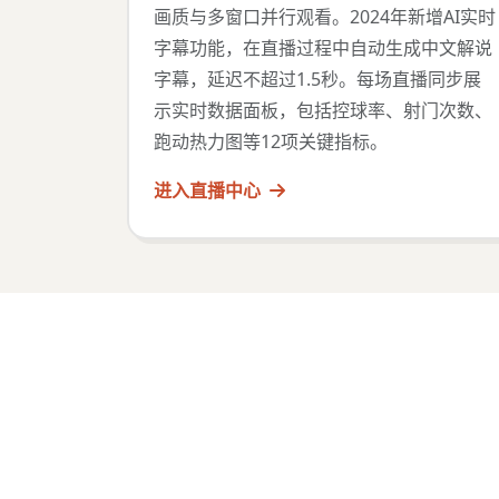
画质与多窗口并行观看。2024年新增AI实时
字幕功能，在直播过程中自动生成中文解说
字幕，延迟不超过1.5秒。每场直播同步展
示实时数据面板，包括控球率、射门次数、
跑动热力图等12项关键指标。
进入直播中心