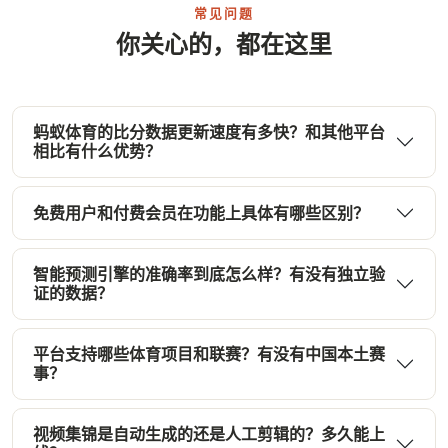
常见问题
你关心的，都在这里
蚂蚁体育的比分数据更新速度有多快？和其他平台
相比有什么优势？
免费用户和付费会员在功能上具体有哪些区别？
智能预测引擎的准确率到底怎么样？有没有独立验
证的数据？
平台支持哪些体育项目和联赛？有没有中国本土赛
事？
视频集锦是自动生成的还是人工剪辑的？多久能上