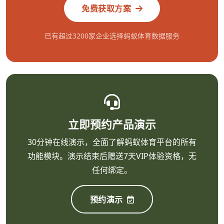
免费获取方案
已有超过3200家企业选择蚂蚁体育数据服务
立即预约产品演示
30分钟在线演示，全面了解蚂蚁体育平台的所有
功能模块。演示结束后赠送7天VIP体验资格，无
任何绑定。
预约演示