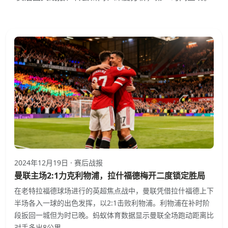
2024年12月19日 · 赛后战报
曼联主场2:1力克利物浦，拉什福德梅开二度锁定胜局
在老特拉福德球场进行的英超焦点战中，曼联凭借拉什福德上下
半场各入一球的出色发挥，以2:1击败利物浦。利物浦在补时阶
段扳回一城但为时已晚。蚂蚁体育数据显示曼联全场跑动距离比
对手多出8公里。