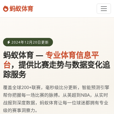
蚂蚁体育
2024年12月20日更新
蚂蚁体育 —
专业体育信息平
台
，提供比赛走势与数据变化追
踪服务
覆盖全球
200+联赛
，毫秒级比分更新，智能预测引擎
帮你把握每一场比赛的脉搏。从英超到NBA，从实时
战报到深度数据，蚂蚁体育让每一位球迷都拥有专业
级的赛事洞察力。