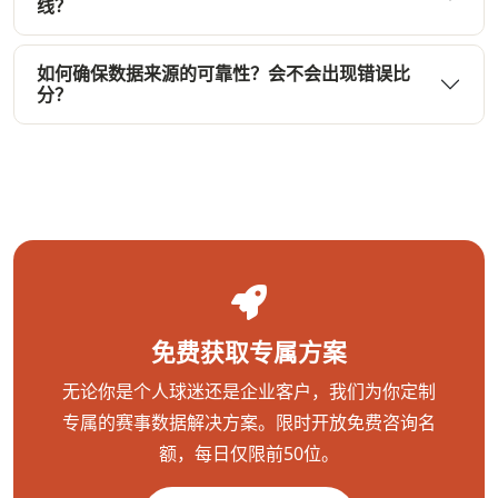
线？
如何确保数据来源的可靠性？会不会出现错误比
分？
免费获取专属方案
无论你是个人球迷还是企业客户，我们为你定制
专属的赛事数据解决方案。限时开放免费咨询名
额，每日仅限前50位。