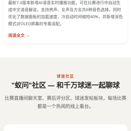
最新7.0版本新增AI语音实时播报功能，可在比赛进行中自动生
成中文语音解说，支持男声、女声及方言共6种音色选择。同时
优化了数据面板的加载速度，冷启动时间缩短40%，并新增深色
模式对OLED屏幕的专属适配。
阅读全文 →
球迷社区
"蚁问"社区 — 和千万球迷一起聊球
比赛直播间聊天室、赛后评分区、球迷发帖板块，每场比赛
都是一个热闹的线上看台。