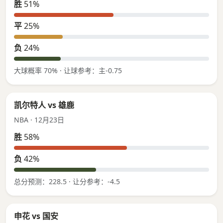
胜
51%
平
25%
负
24%
大球概率 70% · 让球参考：主-0.75
凯尔特人 vs 雄鹿
NBA · 12月23日
胜
58%
负
42%
总分预测：228.5 · 让分参考：-4.5
申花 vs 国安