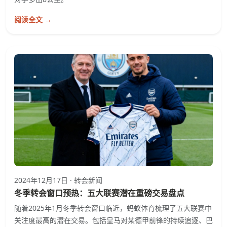
阅读全文 →
2024年12月17日 · 转会新闻
冬季转会窗口预热：五大联赛潜在重磅交易盘点
随着2025年1月冬季转会窗口临近，蚂蚁体育梳理了五大联赛中
关注度最高的潜在交易。包括皇马对某德甲前锋的持续追逐、巴