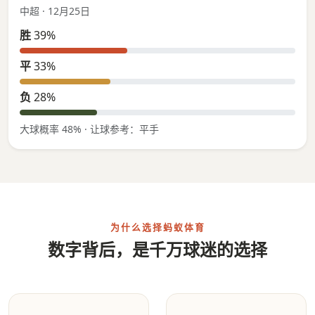
中超 · 12月25日
胜
39%
平
33%
负
28%
大球概率 48% · 让球参考：平手
为什么选择蚂蚁体育
数字背后，是千万球迷的选择