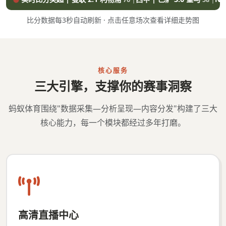
比分数据每3秒自动刷新 · 点击任意场次查看详细走势图
核心服务
三大引擎，支撑你的赛事洞察
蚂蚁体育围绕"数据采集—分析呈现—内容分发"构建了三大
核心能力，每一个模块都经过多年打磨。
高清直播中心