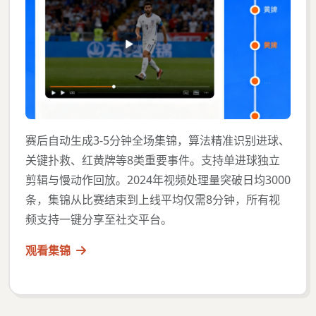
赛后自动生成3-5分钟全场集锦，算法精准识别进球、
关键扑救、红黄牌等8类重要事件。支持单进球独立
剪辑与慢动作回放。2024年视频处理量突破日均3000
条，集锦从比赛结束到上线平均仅需8分钟，所有视
频支持一键分享至社交平台。
观看集锦