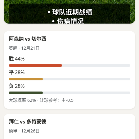
阿森纳 vs 切尔西
英超 · 12月21日
胜
44%
平
28%
负
28%
大球概率 62% · 让球参考：主-0.5
拜仁 vs 多特蒙德
德甲 · 12月26日