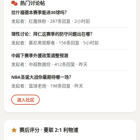
热门讨论帖
拉什福德本赛季能进30球吗？
发起者：红魔铁粉 · 287条回复 · 2小时前
理性讨论：拜仁这赛季的防守问题出在哪？
发起者：慕尼黑观察者 · 156条回复 · 5小时前
中超下赛季外援政策调整预测
发起者：中超数据控 · 412条回复 · 昨天
NBA圣诞大战你最期待哪一场？
发起者：篮球老炮 · 198条回复 · 昨天
进入社区
赛后评分 · 曼联 2:1 利物浦