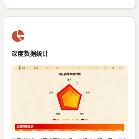
深度数据统计