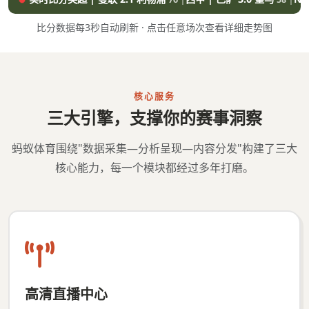
比分数据每3秒自动刷新 · 点击任意场次查看详细走势图
核心服务
三大引擎，支撑你的赛事洞察
蚂蚁体育围绕"数据采集—分析呈现—内容分发"构建了三大
核心能力，每一个模块都经过多年打磨。
高清直播中心