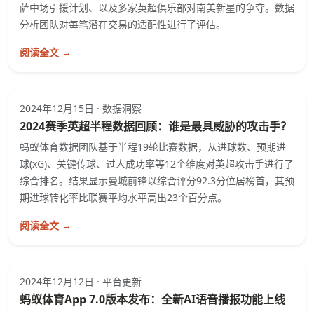
萨中场引援计划、以及多家英超俱乐部对南美新星的争夺。数据
分析团队对每笔潜在交易的适配性进行了评估。
阅读全文 →
2024年12月15日 · 数据洞察
2024赛季英超半程数据回顾：谁是最具威胁的攻击手？
蚂蚁体育数据团队基于半程19轮比赛数据，从进球数、预期进
球(xG)、关键传球、过人成功率等12个维度对英超攻击手进行了
综合排名。结果显示曼城前锋以综合评分92.3分位居榜首，其预
期进球转化率比联赛平均水平高出23个百分点。
阅读全文 →
2024年12月12日 · 平台更新
蚂蚁体育App 7.0版本发布：全新AI语音播报功能上线