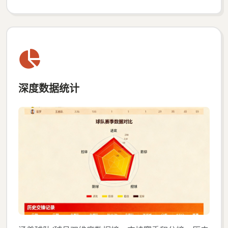
深度数据统计