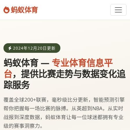
蚂蚁体育
2024年12月20日更新
蚂蚁体育 —
专业体育信息平
台
，提供比赛走势与数据变化追
踪服务
覆盖全球
200+联赛
，毫秒级比分更新，智能预测引擎
帮你把握每一场比赛的脉搏。从英超到NBA，从实时
战报到深度数据，蚂蚁体育让每一位球迷都拥有专业
级的赛事洞察力。