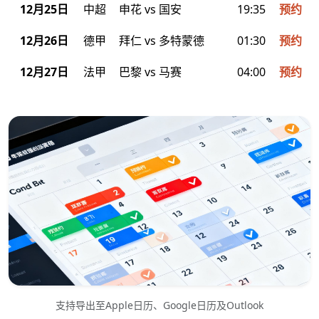
12月25日
中超
申花 vs 国安
19:35
预约
12月26日
德甲
拜仁 vs 多特蒙德
01:30
预约
12月27日
法甲
巴黎 vs 马赛
04:00
预约
支持导出至Apple日历、Google日历及Outlook