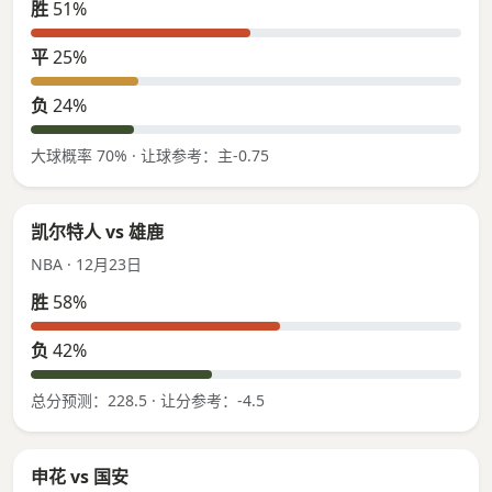
胜
51%
平
25%
负
24%
大球概率 70% · 让球参考：主-0.75
凯尔特人 vs 雄鹿
NBA · 12月23日
胜
58%
负
42%
总分预测：228.5 · 让分参考：-4.5
申花 vs 国安